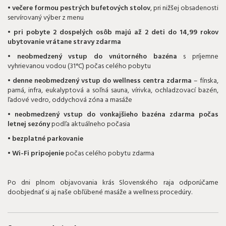
• večere formou pestrých bufetových stolov
, pri nižšej obsadenosti
servírovaný výber z menu
• pri pobyte 2 dospelých osôb majú až 2 deti do 14,99 rokov
ubytovanie vrátane stravy zdarma
• neobmedzený vstup do vnútorného bazéna
s príjemne
vyhrievanou vodou (31°C) počas celého pobytu
• denne neobmedzený vstup do wellness centra zdarma
– fínska,
parná, infra, eukalyptová a soľná sauna, vírivka, ochladzovací bazén,
ľadové vedro, oddychová zóna a masáže
• neobmedzený vstup do vonkajšieho bazéna zdarma počas
letnej sezóny
podľa aktuálneho počasia
• bezplatné parkovanie
• Wi-Fi
pripojenie
počas celého pobytu zdarma
Po dni plnom objavovania krás Slovenského raja odporúčame
doobjednať si aj naše obľúbené masáže a wellness procedúry.