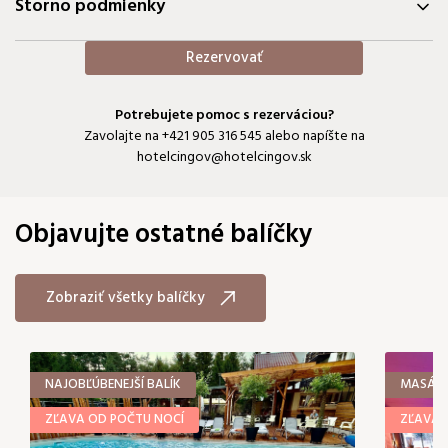
Storno podmienky
Rezervovať
Potrebujete pomoc s rezerváciou?
Zavolajte na
+421 905 316 545
alebo napíšte na
hotelcingov@hotelcingov.sk
Objavujte ostatné balíčky
Zobraziť všetky balíčky
NAJOBĽÚBENEJŠÍ BALÍK
MASÁŽ 
ZĽAVA OD POČTU NOCÍ
ZĽAVA 