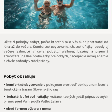
Užite si pokojný pobyt, počas ktorého sa o Vás bude postarané od
rána až do večera. Komfortné ubytovanie, chutné raňajky, obedy aj
večere zahrnuté v cene pobytu, wellness, bazény a príjemná
atmosféra. Ideálne podmienky pre oddych, načerpanie novej energie
a chvíle pohody v srdci prírody.
Pobyt obsahuje
• komfortné ubytovanie
v pokojnom prostredí obklopenom lesmi a
turistickými trasami Slovenského raja
• bohaté bufetové raňajky
vrátane teplých jedál pripravovaných
priamo pred Vami podľa Vášho želania
• obed formou výberu z menu