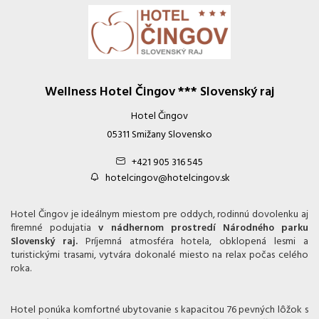
Wellness Hotel Čingov *** Slovenský raj
Hotel Čingov
05311 Smižany Slovensko
+421 905 316 545
hotelcingov@hotelcingov.sk
Hotel Čingov je ideálnym miestom pre oddych, rodinnú dovolenku aj
firemné podujatia
v nádhernom prostredí Národného parku
Slovenský raj.
Príjemná atmosféra hotela, obklopená lesmi a
turistickými trasami, vytvára dokonalé miesto na relax počas celého
roka.
Hotel ponúka komfortné ubytovanie s kapacitou 76 pevných lôžok s