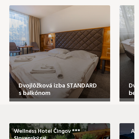
Dvojlôžková izba STANDARD
Dvo
s balkónom
bez
Wellness Hotel Čingov ***
Au
Slovenský raj