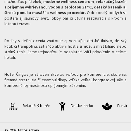
možnosťou prísteliek,
moderné wellness centrum, relaxačný bazén
s príjemne vyhrievanou vodou s teplotou 31 °C, detský bazénik aj
širokú ponuku masáží a wellness procedúr.
O dokonalý oddych sa
postará aj saunový svet, lobby bar či útulná reštaurácia s krbom a
letnou terasou.
Rodiny s deťmi ocenia vnútorné aj vonkajšie detské ihrisko, detský
kútik či trampolínu, zatiaľ čo aktívni hostia si môžu zahrať biliard alebo
stolný tenis. Samozrejmosťou je bezplatné WiFi pripojenie v celom
hoteli.
Hotel Čingov je zároveň skvelou voľbou pre konferencie, školenia,
firemné stretnutia či teambuildingy vďaka veľkej kongresovej sále a
konferenčnej miestnosti s príjemným zázemím.
Relaxačný bazén
Detské ihrisko
Priestra
Pridať izbu
Potvrdiť výber
© 2026 Hoteladmin