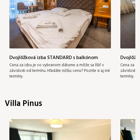
159 €
Dvojlôžková izba STANDARD s balkónom
Dvojlôžk
Cena za izbu je vo vybranom dátume a môže sa líšiť v
Cena za iz
závislosti od termínu. Hľadáte nižšiu cenu? Pozrite si aj iné
závislosti 
termíny.
termíny.
Villa Pinus