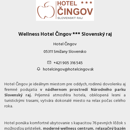
Wellness Hotel Čingov *** Slovenský raj
Hotel Čingov
05311 Smižany Slovensko
+421 905 316 545
hotelcingov@hotelcingov.sk
Hotel Čingov je ideálnym miestom pre oddych, rodinnú dovolenku aj
firemné podujatia
v nádhernom prostredí Národného parku
Slovenský raj.
Príjemná atmosféra hotela, obklopená lesmi a
turistickými trasami, vytvára dokonalé miesto na relax počas celého
roka.
Hotel ponúka komfortné ubytovanie s kapacitou 76 pevných lôžok s
možnosťou prísteliek,
moderné wellness centrum, relaxačný bazén