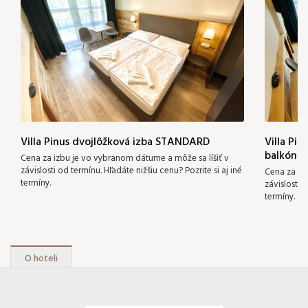
Villa Pinus dvojlôžková izba STANDARD
Villa Pi
balkóna
Cena za izbu je vo vybranom dátume a môže sa líšiť v
závislosti od termínu. Hľadáte nižšiu cenu? Pozrite si aj iné
Cena za iz
termíny.
závislosti 
termíny.
O hoteli